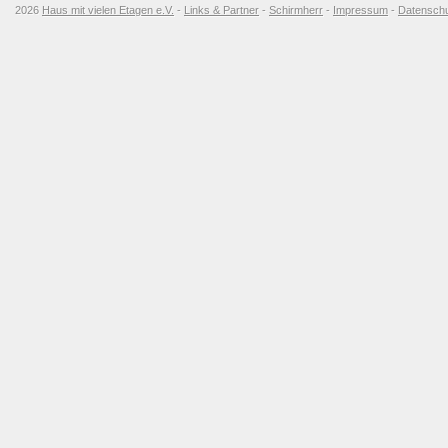
2026
Haus mit vielen Etagen e.V.
-
Links & Partner
-
Schirmherr
-
Impressum
-
Datensch