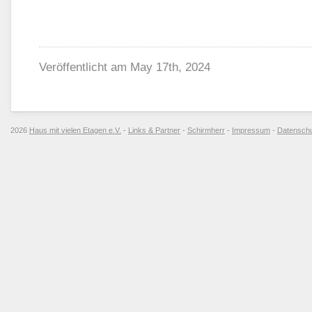
Veröffentlicht am
May 17th, 2024
2026
Haus mit vielen Etagen e.V.
-
Links & Partner
-
Schirmherr
-
Impressum
-
Datensch