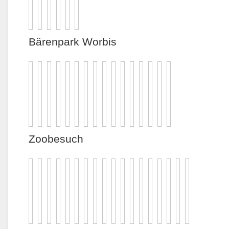
Bärenpark Worbis
Zoobesuch